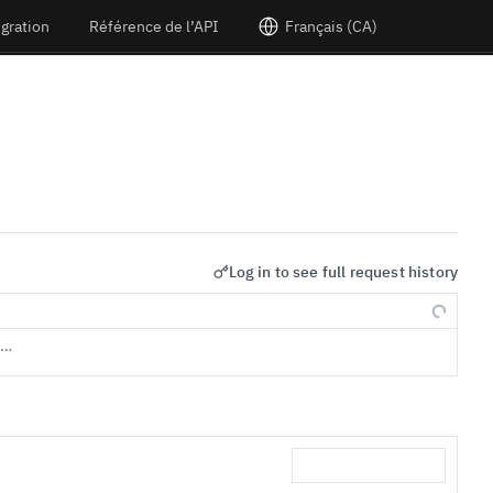
égration
Référence de l’API
Français (CA)
Log in to see full request history
s…