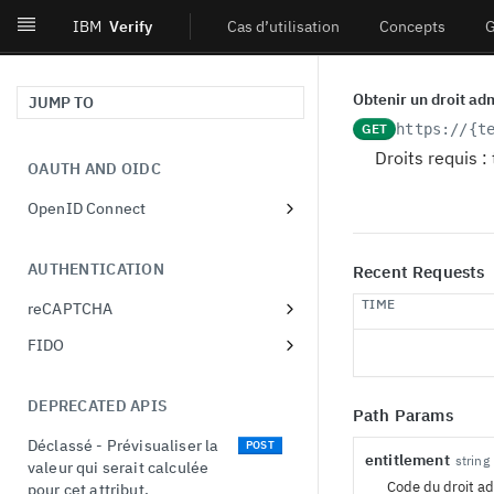
IBM
Verify
Cas d’utilisation
Concepts
G
Obtenir un droit adm
JUMP TO
GET
https://{t
Droits requis :
OAUTH AND OIDC
OpenID Connect
Obtenir les métadonnées
GET
du fournisseur.
AUTHENTICATION
Recent Requests
Autoriser l'utilisateur à
GET
TIME
reCAPTCHA
utiliser l'OIDC.
Récupérer la liste des
GET
FIDO
Autoriser l'utilisateur à
POST
configurations de
Récupérer la liste des
utiliser l'OIDC.
GET
reCAPTCHA
enregistrements FIDO.
DEPRECATED APIS
Créer un client
POST
Path Params
Créer une configuration
POST
Récupérer un
dynamique.
GET
reCAPTCHA
Déclassé - Prévisualiser la
POST
enregistrement FIDO.
entitlement
string
valeur qui serait calculée
Lire un client dynamique.
GET
Récupérer une
GET
Code du droit ad
pour cet attribut.
Mettre à jour un
PUT