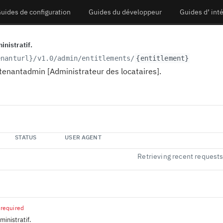
uides de configuration
Guides du développeur
Guides d’ int
inistratif.
enanturl}
/v1.0/admin/entitlements/
{entitlement}
 tenantadmin [Administrateur des locataires].
STATUS
USER AGENT
Retrieving recent request
required
ministratif.