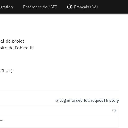
égration
Référence de l’API
Français (CA)
at de projet.
re de l'objectif.
e CLUF)
Log in to see full request history
s…