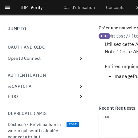
IBM
Verify
Cas d’utilisation
Concepts
G
Créer une nouvelle v
JUMP TO
PUT
https://{t
Utilisez cette 
OAUTH AND OIDC
Note : Cette AP
OpenID Connect
Obtenir les métadonnées
Entités requise
GET
du fournisseur.
AUTHENTICATION
managePurp
Autoriser l'utilisateur à
GET
reCAPTCHA
utiliser l'OIDC.
Récupérer la liste des
GET
FIDO
Autoriser l'utilisateur à
POST
configurations de
Récupérer la liste des
utiliser l'OIDC.
GET
reCAPTCHA
Recent Requests
enregistrements FIDO.
DEPRECATED APIS
Créer un client
POST
Créer une configuration
POST
TIME
Récupérer un
dynamique.
GET
reCAPTCHA
Déclassé - Prévisualiser la
POST
enregistrement FIDO.
valeur qui serait calculée
Lire un client dynamique.
GET
Récupérer une
GET
pour cet attribut.
Mettre à jour un
PUT