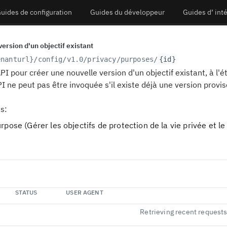
uides de configuration
Guides du développeur
Guides d’ int
ersion d'un objectif existant
enanturl}
/config/v1.0/privacy/purposes/
{id}
API pour créer une nouvelle version d'un objectif existant, à l'ét
I ne peut pas être invoquée s'il existe déjà une version provisoi
s:
ose (Gérer les objectifs de protection de la vie privée et l
STATUS
USER AGENT
Retrieving recent request