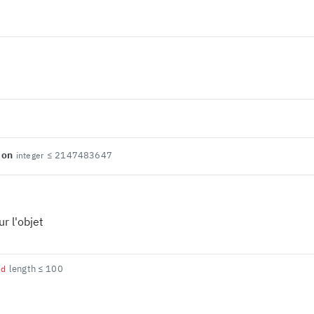
ion
≤ 2147483647
integer
r l'objet
length ≤ 100
ed