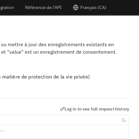
égration
Référence de l’API
Français (CA)
ou mettre à jour des enregistrements existants en
 et "value" est un enregistrement de consentement.
atière de protection de la vie privée)
Log in to see full request history
s…