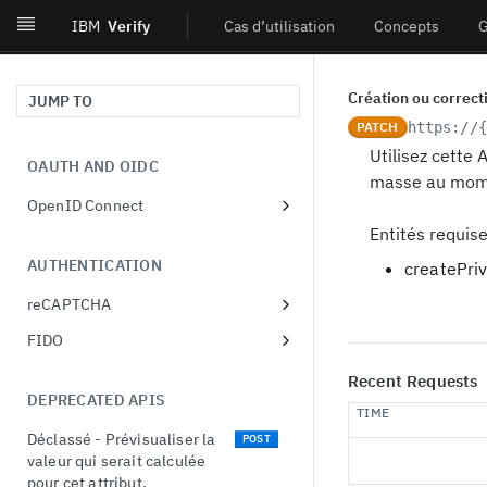
IBM
Verify
Cas d’utilisation
Concepts
G
Création ou correc
JUMP TO
PATCH
https://{
Utilisez cette
OAUTH AND OIDC
masse au momen
OpenID Connect
Obtenir les métadonnées
Entités requise
GET
du fournisseur.
AUTHENTICATION
createPri
Autoriser l'utilisateur à
GET
reCAPTCHA
utiliser l'OIDC.
Récupérer la liste des
GET
FIDO
Autoriser l'utilisateur à
POST
configurations de
Récupérer la liste des
utiliser l'OIDC.
GET
reCAPTCHA
Recent Requests
enregistrements FIDO.
DEPRECATED APIS
Créer un client
POST
Créer une configuration
POST
TIME
Récupérer un
dynamique.
GET
reCAPTCHA
Déclassé - Prévisualiser la
POST
enregistrement FIDO.
valeur qui serait calculée
Lire un client dynamique.
GET
Récupérer une
GET
pour cet attribut.
Mettre à jour un
PUT