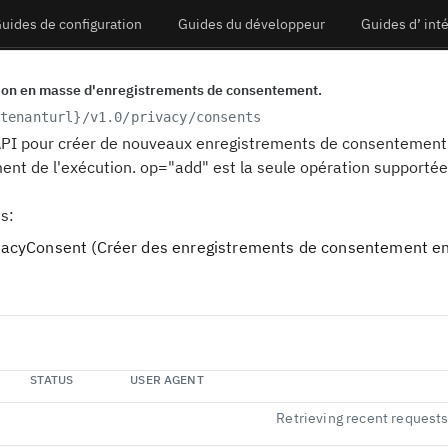
uides de configuration
Guides du développeur
Guides d’ int
tion en masse d'enregistrements de consentement.
tenanturl}
/v1.0/privacy/consents
 API pour créer de nouveaux enregistrements de consentement 
t de l'exécution. op="add" est la seule opération supportée
s:
vacyConsent (Créer des enregistrements de consentement en m
STATUS
USER AGENT
Retrieving recent request