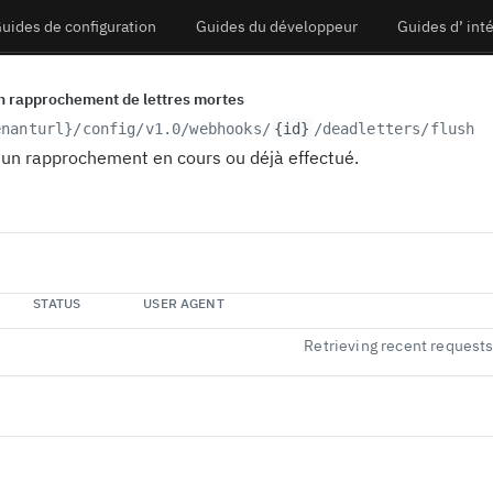
uides de configuration
Guides du développeur
Guides d’ int
'un rapprochement de lettres mortes
enanturl}
/config/v1.0/webhooks/
{id}
/deadletters/flush
 d'un rapprochement en cours ou déjà effectué.
STATUS
USER AGENT
Retrieving recent request