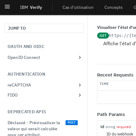
IBM
Verify
Cas d’utilisation
Concepts
G
Visualiser l'état d
JUMP TO
GET
https://{t
Affiche l'état
OAUTH AND OIDC
OpenID Connect
Obtenir les métadonnées
GET
du fournisseur.
AUTHENTICATION
Recent Requests
Autoriser l'utilisateur à
GET
TIME
reCAPTCHA
utiliser l'OIDC.
Récupérer la liste des
GET
FIDO
Autoriser l'utilisateur à
POST
configurations de
Récupérer la liste des
utiliser l'OIDC.
GET
reCAPTCHA
enregistrements FIDO.
DEPRECATED APIS
Créer un client
POST
Path Params
Créer une configuration
POST
Récupérer un
dynamique.
GET
reCAPTCHA
Déclassé - Prévisualiser la
POST
enregistrement FIDO.
id
string
required
valeur qui serait calculée
Lire un client dynamique.
GET
Récupérer une
GET
ID du webhook
pour cet attribut.
Mettre à jour un
PUT