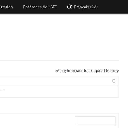
égration
Référence de l’API
Français (CA)
Log in to see full request history
s…