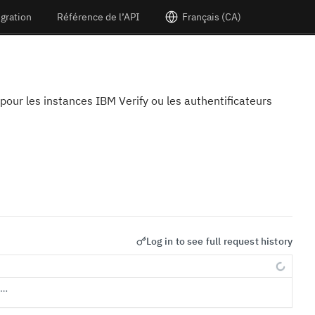
égration
Référence de l’API
Français (CA)
 pour les instances IBM Verify ou les authentificateurs
Log in to see full request history
s…