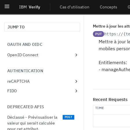
IBM
Verify
Cas d’utilisation
Concepts
G
Mettre à jour les at
JUMP TO
PUT
https://{t
Mettre à jour l
OAUTH AND OIDC
mobiles personn
OpenID Connect
Obtenir les métadonnées
Entitlements:
GET
du fournisseur.
- manageAuthen
AUTHENTICATION
Autoriser l'utilisateur à
GET
reCAPTCHA
utiliser l'OIDC.
Récupérer la liste des
GET
FIDO
Autoriser l'utilisateur à
POST
configurations de
Récupérer la liste des
utiliser l'OIDC.
GET
Recent Requests
reCAPTCHA
enregistrements FIDO.
DEPRECATED APIS
Créer un client
TIME
POST
Créer une configuration
POST
Récupérer un
dynamique.
GET
reCAPTCHA
Déclassé - Prévisualiser la
POST
enregistrement FIDO.
valeur qui serait calculée
Lire un client dynamique.
GET
Récupérer une
GET
pour cet attribut.
Mettre à jour un
PUT