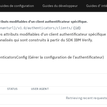
uides de configuration
Guides du développeur
Guides d’ int
tributs modifiables d'un client authentificateur spécifique.
enanturl}
/v1.0/authenticators/clients/
{id}
es attributs modifiables d'un client authentificateur spécifique
alisés qui sont construits à partir du SDK IBM Verify.
ticatorsConfig (Gérer la configuration de l'authentificateur)
STATUS
USER AGENT
Retrieving recent request