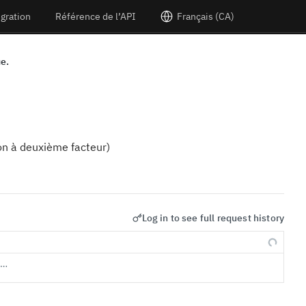
égration
Référence de l’API
Français (CA)
ue.
on à deuxième facteur)
Log in to see full request history
s…