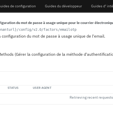
uides de configuration
Guides du développeur
Guides d’ int
nfiguration du mot de passe à usage unique pour le courrier électroniq
enanturl}
/config/v2.0/factors/emailotp
a configuration du mot de passe à usage unique de l'email.
hods (Gérer la configuration de la méthode d'authentificati
STATUS
USER AGENT
Retrieving recent request