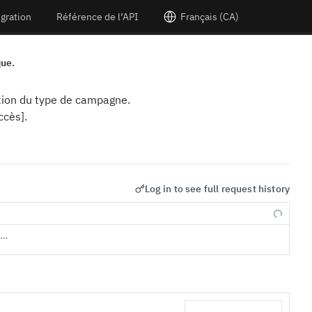
égration
Référence de l’API
Français (CA)
que.
ction du type de campagne.
ccès].
Log in to see full request history
s…