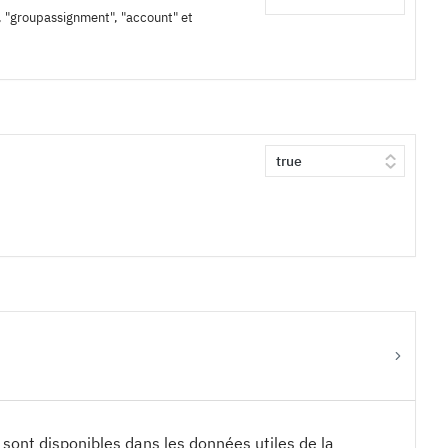
, "groupassignment", "account" et
n sont disponibles dans les données utiles de la