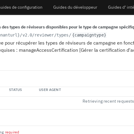
uides de configuration
Guides du développeur
Guides d’ int
s des types de réviseurs disponibles pour le type de campagne spécifi
enanturl}
/v2.0/reviewer/types/
{campaigntype}
isée pour récupérer les types de réviseurs de campagne en fon
equises : manageAccessCertification [Gérer la certification d'a
STATUS
USER AGENT
Retrieving recent request
ing
required