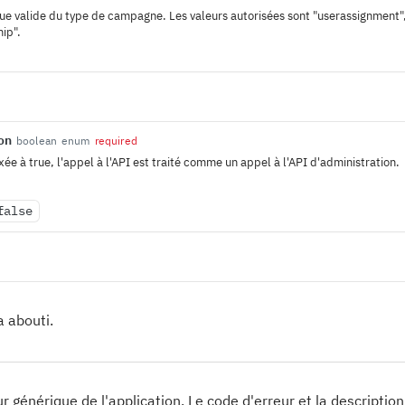
ique valide du type de campagne. Les valeurs autorisées sont "userassignment"
ip".
on
boolean
enum
required
fixée à true, l'appel à l'API est traité comme un appel à l'API d'administration.
false
 abouti.
ur générique de l'application. Le code d'erreur et la descriptio