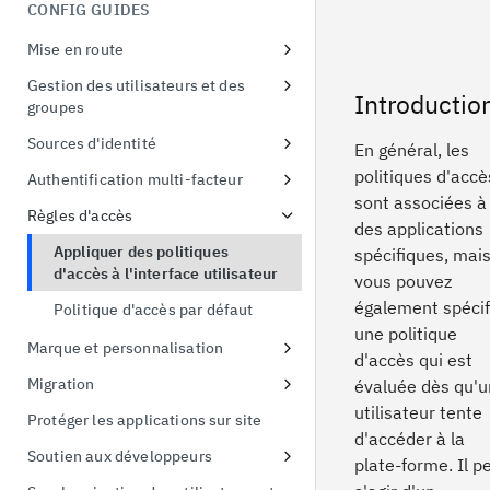
menaces liées à l'identité
CONFIG GUIDES
Démonstration de la preuve de
possession
Mise en route
Echange de jetons
S'inscrire à un essai gratuit
Gestion des utilisateurs et des
Introductio
groupes
Premier accès à l'instance d'essai
Configurer les politiques de mot
Sources d'identité
Connecter un exemple
En général, les
de passe
d'application
Utiliser les fournisseurs sociaux
politiques d'accè
Authentification multi-facteur
sont associées à
Connexion à Active Directory
Liaison d'identité
Inscription en ligne à l'AMF
Règles d'accès
des applications
Connexion à Active Directory
Protéger Linux OS avec MFA
Appliquer des politiques
spécifiques, mai
d'accès à l'interface utilisateur
Activer l'AMF pour les
vous pouvez
applications
également spécif
Politique d'accès par défaut
une politique
Marque et personnalisation
d'accès qui est
Gestion des thèmes
Migration
évaluée dès qu'u
Remplacement de la feuille de
Migration des utilisateurs
utilisateur tente
Protéger les applications sur site
style
Importation CSV
d'accéder à la
Soutien aux développeurs
plate-forme. Il p
Gestion des modèles
Ajouter un portail pour les