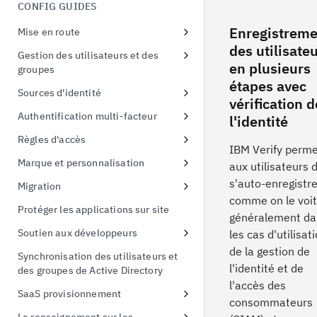
menaces liées à l'identité
CONFIG GUIDES
Démonstration de la preuve de
possession
Enregistreme
Mise en route
Echange de jetons
des utilisate
S'inscrire à un essai gratuit
Gestion des utilisateurs et des
en plusieurs
groupes
Premier accès à l'instance d'essai
étapes avec
Configurer les politiques de mot
Sources d'identité
Connecter un exemple
vérification d
de passe
d'application
Utiliser les fournisseurs sociaux
Authentification multi-facteur
l'identité
Connexion à Active Directory
Liaison d'identité
Inscription en ligne à l'AMF
Règles d'accès
IBM Verify perm
Connexion à Active Directory
Protéger Linux OS avec MFA
Appliquer des politiques d'accès
Marque et personnalisation
aux utilisateurs 
à l'interface utilisateur
Activer l'AMF pour les
Gestion des thèmes
s'auto-enregistre
Migration
applications
Politique d'accès par défaut
comme on le voit
Remplacement de la feuille de
Migration des utilisateurs
Protéger les applications sur site
généralement da
style
Importation CSV
Soutien aux développeurs
les cas d'utilisat
Gestion des modèles
Ajouter un portail pour les
de la gestion de
Synchronisation des utilisateurs et
Marquage des pages en ligne de
développeurs
l'identité et de
des groupes de Active Directory
l'AMF
l'accès des
Créer un client API
SaaS provisionnement
consommateurs
Authentification simplifiée par
Créer une partie utilisatrice FIDO
Salesforce provisionnement
identifiant et par thème