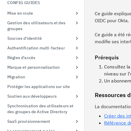
menaces liées à l'identité
CONFIG GUIDES
Démonstration de la preuve de
possession
Mise en route
Ce guide expliqu
Echange de jetons
OIDC pour Okta.
S'inscrire à un essai gratuit
Gestion des utilisateurs et des
groupes
Premier accès à l'instance d'essai
Ce guide a été r
Configurer les politiques de mot
Sources d'identité
Connecter un exemple
modifie ses inter
de passe
d'application
Utiliser les fournisseurs sociaux
Authentification multi-facteur
Connexion à Active Directory
Liaison d'identité
Inscription en ligne à l'AMF
Prérequis
Règles d'accès
Connexion à Active Directory
Protéger Linux OS avec MFA
Appliquer des politiques d'accès
Consultez la
Marque et personnalisation
à l'interface utilisateur
niveau sur l'
Activer l'AMF pour les
Gestion des thèmes
Migration
applications
Politique d'accès par défaut
Un abonnemen
Remplacement de la feuille de
Migration des utilisateurs
Protéger les applications sur site
style
Importation CSV
Ressources d
Soutien aux développeurs
Gestion des modèles
Ajouter un portail pour les
Synchronisation des utilisateurs et
La documentation 
Marquage des pages en ligne de
développeurs
des groupes de Active Directory
l'AMF
Créer des in
Créer un client API
SaaS provisionnement
Référence d
Authentification simplifiée par
Créer une partie utilisatrice FIDO
Salesforce provisionnement
identifiant et par thème