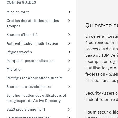
menaces liées à l'identité
CONFIG GUIDES
Démonstration de la preuve de
possession
Mise en route
Echange de jetons
S'inscrire à un essai gratuit
Gestion des utilisateurs et des
Qu'est-ce q
groupes
Premier accès à l'instance d'essai
Configurer les politiques de mot
Sources d'identité
Connecter un exemple
En général, lors
de passe
d'application
Utiliser les fournisseurs sociaux
électronique prof
Authentification multi-facteur
processus d'authe
Connexion à Active Directory
Liaison d'identité
Inscription en ligne à l'AMF
Règles d'accès
SaaS ou IBM Veri
Connexion à Active Directory
Protéger Linux OS avec MFA
Appliquer des politiques d'accès
Marque et personnalisation
exemple, enregis
à l'interface utilisateur
Activer l'AMF pour les
Gestion des thèmes
d'utilisation, et
Migration
applications
Politique d'accès par défaut
fédération - SAM
Remplacement de la feuille de
Migration des utilisateurs
Protéger les applications sur site
utilisée dans les
style
Importation CSV
Soutien aux développeurs
Gestion des modèles
Security Asserti
Ajouter un portail pour les
Synchronisation des utilisateurs et
Marquage des pages en ligne de
développeurs
d'identité entre d
des groupes de Active Directory
l'AMF
Créer un client API
SaaS provisionnement
Fournisseur d'id
Authentification simplifiée par
Créer une partie utilisatrice FIDO
Salesforce provisionnement
identifiant et par thème