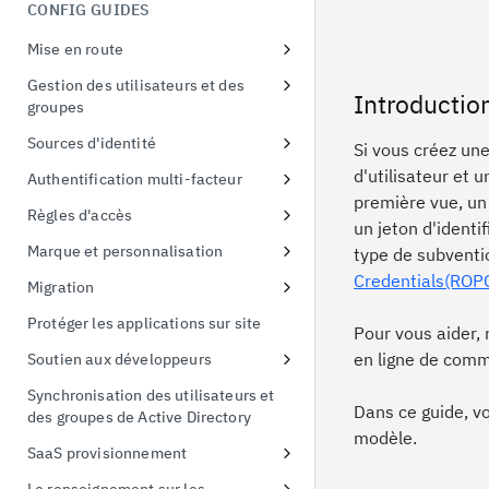
menaces liées à l'identité
CONFIG GUIDES
Démonstration de la preuve de
possession
Mise en route
Echange de jetons
S'inscrire à un essai gratuit
Gestion des utilisateurs et des
Introductio
groupes
Premier accès à l'instance d'essai
Configurer les politiques de mot
Sources d'identité
Connecter un exemple
Si vous créez une
de passe
d'application
Utiliser les fournisseurs sociaux
d'utilisateur et 
Authentification multi-facteur
première vue, un
Connexion à Active Directory
Liaison d'identité
Inscription en ligne à l'AMF
Règles d'accès
un jeton d'identif
Connexion à Active Directory
Protéger Linux OS avec MFA
Appliquer des politiques d'accès
Marque et personnalisation
type de subvent
à l'interface utilisateur
Activer l'AMF pour les
Gestion des thèmes
Credentials(ROPC
Migration
applications
Politique d'accès par défaut
Remplacement de la feuille de
Migration des utilisateurs
Protéger les applications sur site
Pour vous aider,
style
Importation CSV
en ligne de com
Soutien aux développeurs
Gestion des modèles
Ajouter un portail pour les
Synchronisation des utilisateurs et
Marquage des pages en ligne de
développeurs
Dans ce guide, vo
des groupes de Active Directory
l'AMF
modèle.
Créer un client API
SaaS provisionnement
Authentification simplifiée par
Créer une partie utilisatrice FIDO
Salesforce provisionnement
identifiant et par thème