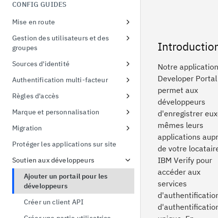
menaces liées à l'identité
CONFIG GUIDES
Démonstration de la preuve de
possession
Mise en route
Echange de jetons
S'inscrire à un essai gratuit
Gestion des utilisateurs et des
Introductio
groupes
Premier accès à l'instance d'essai
Configurer les politiques de mot
Sources d'identité
Connecter un exemple
Notre applicatio
de passe
d'application
Utiliser les fournisseurs sociaux
Developer Portal
Authentification multi-facteur
permet aux
Connexion à Active Directory
Liaison d'identité
Inscription en ligne à l'AMF
Règles d'accès
développeurs
Connexion à Active Directory
Protéger Linux OS avec MFA
Appliquer des politiques d'accès
Marque et personnalisation
d'enregistrer eux
à l'interface utilisateur
Activer l'AMF pour les
Gestion des thèmes
mêmes leurs
Migration
applications
Politique d'accès par défaut
applications aup
Remplacement de la feuille de
Migration des utilisateurs
Protéger les applications sur site
de votre locatair
style
Importation CSV
IBM Verify pour
Soutien aux développeurs
Gestion des modèles
accéder aux
Ajouter un portail pour les
Marquage des pages en ligne de
services
développeurs
l'AMF
d'authentificatio
Créer un client API
d'authentificatio
Authentification simplifiée par
identifiant et par thème