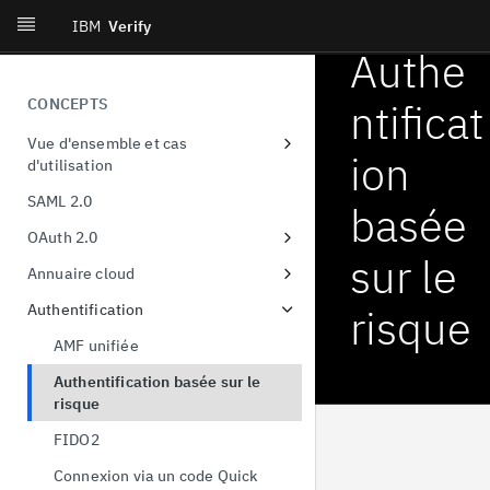
IBM
Verify
Authe
CONCEPTS
ntificat
Vue d'ensemble et cas
ion
d'utilisation
Signature unique dans
SAML 2.0
basée
l'entreprise
OAuth 2.0
Identité du consommateur
sur le
Enregistrement du client
Annuaire cloud
Identité décentralisée
Code d'autorisation
Format de l'utilisateur et du
Authentification
risque
Vie privée et consentement de
groupe
Autorisation de l'appareil
l'utilisateur
AMF unifiée
ROPC (Resource Owner Password
Approvisionnement et
Authentification basée sur le
Credentials)
gouvernance
risque
Actualiser les jetons
Orchestration
FIDO2
Jetons d'accès liés au certificat
Détection et réponse aux
Connexion via un code Quick