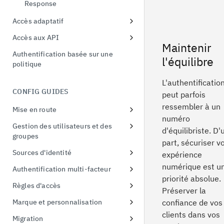
menaces liées à l'identité
Response
Démonstration de la preuve de
possession
Accès adaptatif
Echange de jetons
Politique d'accès adaptatif pour
Accès aux API
les Single Sign On
Maintenir
Application API Clients
Authentification basée sur une
l'équilibre
Politique d'accès adaptative pour
politique
Clients privilégiés de l'API
les applications natives
L'authentificatio
CONFIG GUIDES
peut parfois
ressembler à un
Mise en route
numéro
S'inscrire à un essai gratuit
Gestion des utilisateurs et des
d'équilibriste. D'
groupes
Premier accès à l'instance d'essai
part, sécuriser v
Configurer les politiques de mot
Sources d'identité
expérience
Connecter un exemple
de passe
d'application
Utiliser les fournisseurs sociaux
numérique est u
Authentification multi-facteur
priorité absolue.
Connexion à Active Directory
Liaison d'identité
Inscription en ligne à l'AMF
Règles d'accès
Préserver la
Connexion à Active Directory
Protéger Linux OS avec MFA
Appliquer des politiques d'accès
Marque et personnalisation
confiance de vos
à l'interface utilisateur
clients dans vos
Activer l'AMF pour les
Gestion des thèmes
Migration