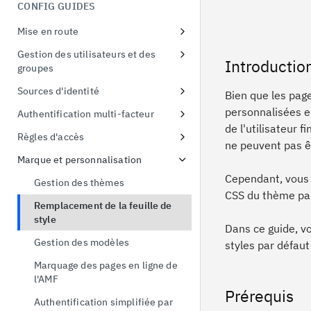
menaces liées à l'identité
CONFIG GUIDES
Démonstration de la preuve de
possession
Mise en route
Echange de jetons
S'inscrire à un essai gratuit
Gestion des utilisateurs et des
Introductio
groupes
Premier accès à l'instance d'essai
Configurer les politiques de mot
Sources d'identité
Connecter un exemple
Bien que les page
de passe
d'application
Utiliser les fournisseurs sociaux
personnalisées e
Authentification multi-facteur
de l'utilisateur f
Connexion à Active Directory
Liaison d'identité
Inscription en ligne à l'AMF
Règles d'accès
ne peuvent pas ê
Connexion à Active Directory
Protéger Linux OS avec MFA
Appliquer des politiques d'accès
Marque et personnalisation
à l'interface utilisateur
Activer l'AMF pour les
Cependant, vous p
Gestion des thèmes
applications
Politique d'accès par défaut
CSS du thème par 
Remplacement de la feuille de
style
Dans ce guide, vo
Gestion des modèles
styles par défaut
Marquage des pages en ligne de
l'AMF
Prérequis
Authentification simplifiée par