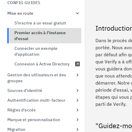
menaces liées à l'identité
CONFIG GUIDES
Démonstration de la preuve de
possession
Mise en route
Echange de jetons
S'inscrire à un essai gratuit
Introductio
Premier accès à l'instance
d'essai
Dans le procès de
portée. Nous avon
Connecter un exemple
d'application
par défaut afin q
que Verify a à off
Connexion à Active Directory
vous guidera don
Gestion des utilisateurs et des
que nous attendo
groupes
démarrer. Notre o
Configurer les politiques de mot
période d'essai, 
Sources d'identité
de passe
étapes qui vous p
Utiliser les fournisseurs sociaux
Authentification multi-facteur
parti de Verify.
Liaison d'identité
Inscription en ligne à l'AMF
Règles d'accès
Connexion à Active Directory
Protéger Linux OS avec MFA
Appliquer des politiques d'accès
Marque et personnalisation
à l'interface utilisateur
"Guidez-moi
Activer l'AMF pour les
Gestion des thèmes
Migration