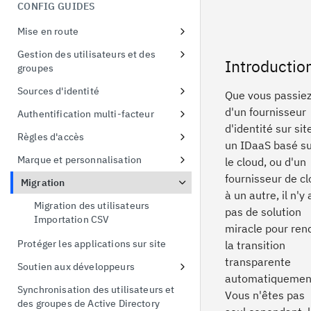
menaces liées à l'identité
CONFIG GUIDES
Démonstration de la preuve de
possession
Mise en route
Echange de jetons
S'inscrire à un essai gratuit
Gestion des utilisateurs et des
Introductio
groupes
Premier accès à l'instance d'essai
Configurer les politiques de mot
Sources d'identité
Connecter un exemple
Que vous passie
de passe
d'application
Utiliser les fournisseurs sociaux
d'un fournisseur
Authentification multi-facteur
d'identité sur sit
Connexion à Active Directory
Liaison d'identité
Inscription en ligne à l'AMF
Règles d'accès
un IDaaS basé s
Connexion à Active Directory
Protéger Linux OS avec MFA
Appliquer des politiques d'accès
Marque et personnalisation
le cloud, ou d'un
à l'interface utilisateur
Activer l'AMF pour les
Gestion des thèmes
fournisseur de c
Migration
applications
Politique d'accès par défaut
à un autre, il n'y 
Remplacement de la feuille de
Migration des utilisateurs
pas de solution
style
Importation CSV
miracle pour ren
Gestion des modèles
Protéger les applications sur site
la transition
Marquage des pages en ligne de
transparente
Soutien aux développeurs
l'AMF
automatiquemen
Ajouter un portail pour les
Synchronisation des utilisateurs et
Vous n'êtes pas
Authentification simplifiée par
développeurs
des groupes de Active Directory
identifiant et par thème